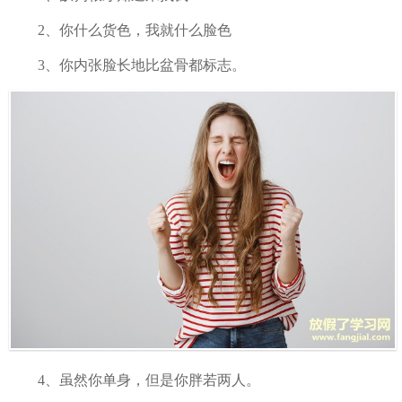
2、你什么货色，我就什么脸色
3、你内张脸长地比盆骨都标志。
4、虽然你单身，但是你胖若两人。