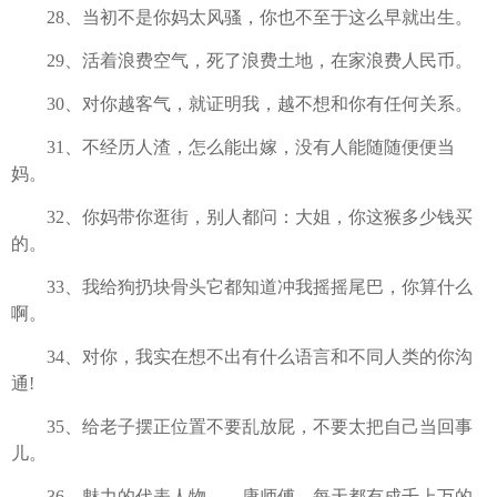
28、当初不是你妈太风骚，你也不至于这么早就出生。
29、活着浪费空气，死了浪费土地，在家浪费人民币。
30、对你越客气，就证明我，越不想和你有任何关系。
31、不经历人渣，怎么能出嫁，没有人能随随便便当
妈。
32、你妈带你逛街，别人都问：大姐，你这猴多少钱买
的。
33、我给狗扔块骨头它都知道冲我摇摇尾巴，你算什么
啊。
34、对你，我实在想不出有什么语言和不同人类的你沟
通!
35、给老子摆正位置不要乱放屁，不要太把自己当回事
儿。
36、魅力的代表人物——康师傅。每天都有成千上万的