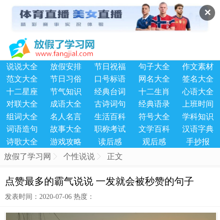
✕
说说大全
放假安排
节日祝福
句子大全
作文素材
范文大全
节日习俗
口号标语
网名大全
签名大全
十二星座
节气知识
经典台词
十二生肖
心语大全
对联大全
成语大全
古诗词句
经典语录
上班时间
组词大全
名人名言
生活百科
符号大全
学科知识
词语造句
故事大全
职称考试
文学百科
汉语字典
诗歌大全
游戏攻略
读后感
观后感
手抄报
放假了学习网
个性说说
正文
点赞最多的霸气说说 一发就会被秒赞的句子
发表时间：2020-07-06 热度：