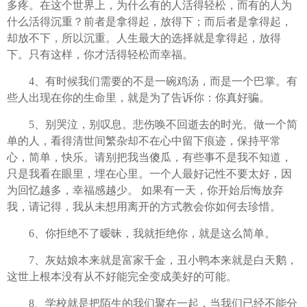
多疼。在这个世界上，为什么有的人活得轻松，而有的人为
什么活得沉重？前者是拿得起，放得下；而后者是拿得起，
却放不下，所以沉重。人生最大的选择就是拿得起，放得
下。只有这样，你才活得轻松而幸福。
4、有时候我们需要的不是一碗鸡汤，而是一个巴掌。有
些人出现在你的生命里，就是为了告诉你：你真好骗。
5、别哭泣，别叹息。悲伤唤不回逝去的时光。做一个简
单的人，看得清世间繁杂却不在心中留下痕迹，保持平常
心，简单，快乐。请别把我当傻瓜，有些事不是我不知道，
只是我看在眼里，埋在心里。一个人最好记性不要太好，因
为回忆越多，幸福感越少。 如果有一天，你开始后悔放弃
我，请记得，我从未想用离开的方式教会你如何去珍惜。
6、你拒绝不了暧昧，我就拒绝你，就是这么简单。
7、灰姑娘本来就是富家千金，丑小鸭本来就是白天鹅，
这世上根本没有从不好能完全变成美好的可能。
8、学校就是把陌生的我们聚在一起，当我们已经不能分