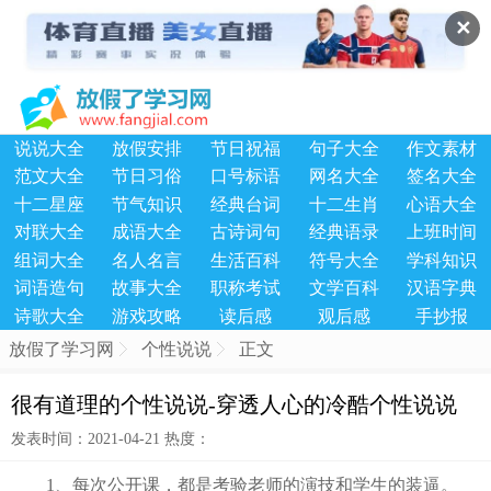
✕
说说大全
放假安排
节日祝福
句子大全
作文素材
范文大全
节日习俗
口号标语
网名大全
签名大全
十二星座
节气知识
经典台词
十二生肖
心语大全
对联大全
成语大全
古诗词句
经典语录
上班时间
组词大全
名人名言
生活百科
符号大全
学科知识
词语造句
故事大全
职称考试
文学百科
汉语字典
诗歌大全
游戏攻略
读后感
观后感
手抄报
放假了学习网
个性说说
正文
很有道理的个性说说-穿透人心的冷酷个性说说
发表时间：2021-04-21 热度：
1、每次公开课，都是考验老师的演技和学生的装逼。