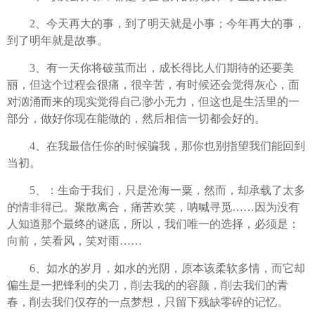
2、今天再大的事，到了明天就是小事；今年再大的事，
到了明年就是故事。
3、有一天你将破茧而出，成长得比人们期待的还要美
丽，但这个过程会很痛，很辛苦，有时候还会觉得灰心，面
对汹涌而来的现实觉得自己渺小无力，但这也是生活里的一
部分，做好你现在能做的，然后相信一切都会好的。
4、在我最信任你的时候骗我，那你也别指望我们能回到
当初。
5、：生命于我们，只是沧海一粟，然而，却承载了太多
的情非得已。聚散离合，痛苦欢笑，呐喊寻觅……因为没有
人知道那个最终的谜底，所以，我们唯一的选择，必须是：
向前，笑看风，笑对雨……
6、如水的岁月，如水的光阴，原本该柔软多情，而它却
偏生是一把锋利的尖刀，削去我的的容颜，削去我们的青
春，削去我们仅存的一点梦想，只留下残缺零碎的记忆。