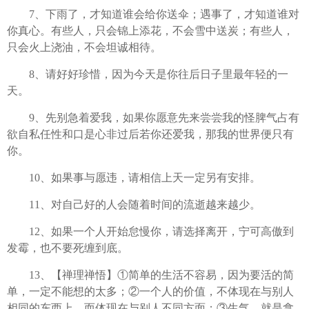
7、下雨了，才知道谁会给你送伞；遇事了，才知道谁对
你真心。有些人，只会锦上添花，不会雪中送炭；有些人，
只会火上浇油，不会坦诚相待。
8、请好好珍惜，因为今天是你往后日子里最年轻的一
天。
9、先别急着爱我，如果你愿意先来尝尝我的怪脾气占有
欲自私任性和口是心非过后若你还爱我，那我的世界便只有
你。
10、如果事与愿违，请相信上天一定另有安排。
11、对自己好的人会随着时间的流逝越来越少。
12、如果一个人开始怠慢你，请选择离开，宁可高傲到
发霉，也不要死缠到底。
13、【禅理禅悟】①简单的生活不容易，因为要活的简
单，一定不能想的太多；②一个人的价值，不体现在与别人
相同的东西上，而体现在与别人不同方面；③生气，就是拿