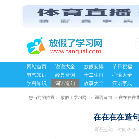
网站首页
说说大全
放假安排
节日祝福
节气知识
经典台词
十二生肖
心语大全
学科知识
词语造句
故事大全
汉语字典
在在在在
您当前的位置：
放假了学习网
>
词语造句
>
在在在在造句
词语造句
时间:2020-