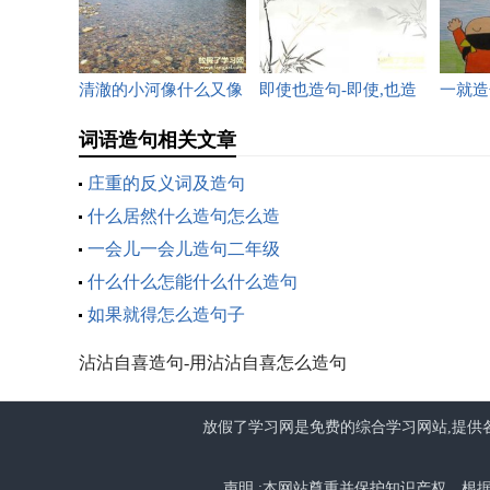
清澈的小河像什么又像
即使也造句-即使,也造
一就造
什么二年级
句_用即使,也造句大全
一什么
词语造句相关文章
年级
庄重的反义词及造句
什么居然什么造句怎么造
一会儿一会儿造句二年级
什么什么怎能什么什么造句
如果就得怎么造句子
沾沾自喜造句-用沾沾自喜怎么造句
放假了学习网是免费的综合学习网站,提供各
声明 :本网站尊重并保护知识产权，