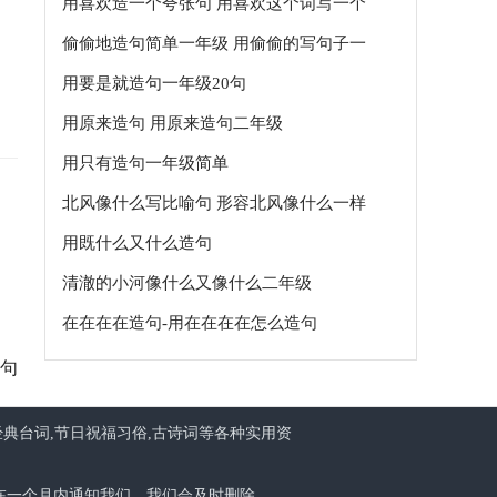
用喜欢造一个夸张句 用喜欢这个词写一个
夸张句
偷偷地造句简单一年级 用偷偷的写句子一
年级
用要是就造句一年级20句
用原来造句 用原来造句二年级
用只有造句一年级简单
北风像什么写比喻句 形容北风像什么一样
用既什么又什么造句
清澈的小河像什么又像什么二年级
在在在在造句-用在在在在怎么造句
造句
经典台词,节日祝福习俗,古诗词等各种实用资
在一个月内通知我们，我们会及时删除。