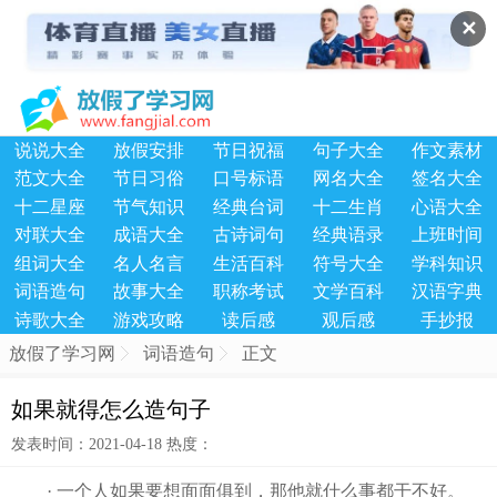
✕
说说大全
放假安排
节日祝福
句子大全
作文素材
范文大全
节日习俗
口号标语
网名大全
签名大全
十二星座
节气知识
经典台词
十二生肖
心语大全
对联大全
成语大全
古诗词句
经典语录
上班时间
组词大全
名人名言
生活百科
符号大全
学科知识
词语造句
故事大全
职称考试
文学百科
汉语字典
诗歌大全
游戏攻略
读后感
观后感
手抄报
放假了学习网
词语造句
正文
如果就得怎么造句子
发表时间：2021-04-18 热度：
· 一个人如果要想面面俱到，那他就什么事都干不好。