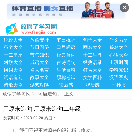
✕
说说大全
放假安排
节日祝福
句子大全
作文素材
范文大全
节日习俗
口号标语
网名大全
签名大全
十二星座
节气知识
经典台词
十二生肖
心语大全
对联大全
成语大全
古诗词句
经典语录
上班时间
组词大全
名人名言
生活百科
符号大全
学科知识
词语造句
故事大全
职称考试
文学百科
汉语字典
诗歌大全
游戏攻略
读后感
观后感
手抄报
放假了学习网
词语造句
正文
用原来造句 用原来造句二年级
发表时间：2020-02-20 热度：
1、我们不得不对原来的设计稍加修改。