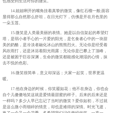
也感受到生活对你的微笑。
14.姐姐咧开的嘴角挂着真挚的微笑，像红石榴一般;面容
显得那么自然那么舒坦，在日光灯下，仿佛是开在月色里的
一朵玉莲。
15.微笑是人类最美丽的表情。她是以自信架起的希望灯
塔，是弱小者手心的一片爱的阳光，是乞食者心中的一块甜
美的奶酪，是冷淡者融化冰山的熊熊烈火。无论你是经受着
风吹雨打，还是沐浴着阳光雨露；无论你是已攀上了顶峰，
还是被困于巨谷深渊，生命的微笑都能感化潮湿的心情，抹
去不悦的色彩。
16.微笑很简单，意义却深远；大家一起笑，世界更温
暖。
17.他在身边的时候，你笑靥如花；他不在身边，你也会
自个儿傻傻地笑这就是爱情最甜蜜的样子。后来的后来还是
一样吗？多少人早已忘记了当时的微笑？爱你如初，不过就
是这么微小而细碎的情意，却也是难得的深情。时光飞逝，
换了一个又一个花季，多希望我们记住曾经的笑，一直一