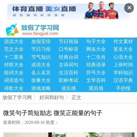
✕
说说大全
放假安排
节日祝福
句子大全
作文素材
范文大全
节日习俗
口号标语
网名大全
签名大全
十二星座
节气知识
经典台词
十二生肖
心语大全
对联大全
成语大全
古诗词句
经典语录
上班时间
组词大全
名人名言
生活百科
符号大全
学科知识
词语造句
故事大全
职称考试
文学百科
汉语字典
诗歌大全
游戏攻略
读后感
观后感
手抄报
放假了学习网
好词和好句
正文
微笑句子简短励志 微笑正能量的句子
发表时间：2020-09-16 热度：