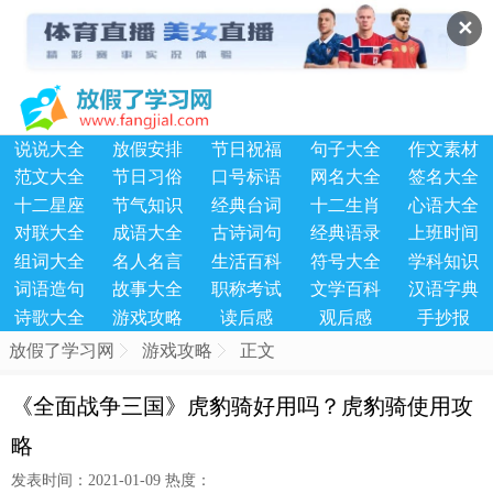
✕
说说大全
放假安排
节日祝福
句子大全
作文素材
范文大全
节日习俗
口号标语
网名大全
签名大全
十二星座
节气知识
经典台词
十二生肖
心语大全
对联大全
成语大全
古诗词句
经典语录
上班时间
组词大全
名人名言
生活百科
符号大全
学科知识
词语造句
故事大全
职称考试
文学百科
汉语字典
诗歌大全
游戏攻略
读后感
观后感
手抄报
放假了学习网
游戏攻略
正文
《全面战争三国》虎豹骑好用吗？虎豹骑使用攻
略
发表时间：2021-01-09 热度：